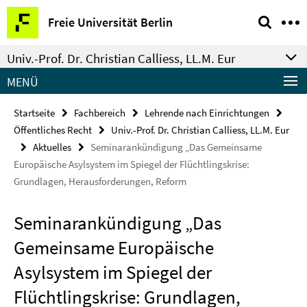
Springe
Service-
Freie Universität Berlin
direkt
Navigation
zu
Univ.-Prof. Dr. Christian Calliess, LL.M. Eur
Inhalt
MENÜ
Startseite
Fachbereich
Lehrende nach Einrichtungen
Öffentliches Recht
Univ.-Prof. Dr. Christian Calliess, LL.M. Eur
Aktuelles
Seminarankündigung „Das Gemeinsame
Europäische Asylsystem im Spiegel der Flüchtlingskrise:
Grundlagen, Herausforderungen, Reform
Seminarankündigung „Das
Gemeinsame Europäische
Asylsystem im Spiegel der
Flüchtlingskrise: Grundlagen,