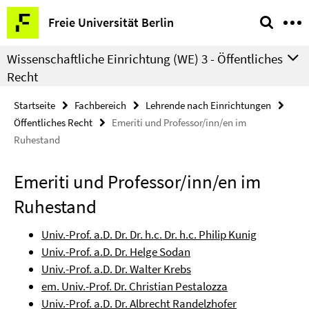
Springe
Service-
Freie Universität Berlin
direkt
Navigation
zu
Wissenschaftliche Einrichtung (WE) 3 - Öffentliches
Inhalt
Recht
Startseite
Fachbereich
Lehrende nach Einrichtungen
Öffentliches Recht
Emeriti und Professor/inn/en im
Ruhestand
Emeriti und Professor/inn/en im
Ruhestand
Univ.-Prof. a.D. Dr. Dr. h.c. Dr. h.c. Philip Kunig
Univ.-Prof. a.D. Dr. Helge Sodan
Univ.-Prof. a.D. Dr. Walter Krebs
em. Univ.-Prof. Dr. Christian Pestalozza
Univ.-Prof. a.D. Dr. Albrecht Randelzhofer