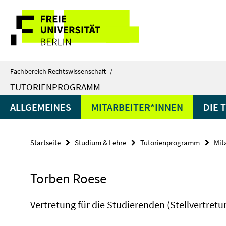
Springe
Service-
direkt
zu
Navigation
Inhalt
Fachbereich Rechtswissenschaft
/
TUTORIENPROGRAMM
ALLGEMEINES
MITARBEITER*INNEN
DIE 
Startseite
Studium & Lehre
Tutorienprogramm
Mit
Torben Roese
Vertretung für die Studierenden (Stellvertretu