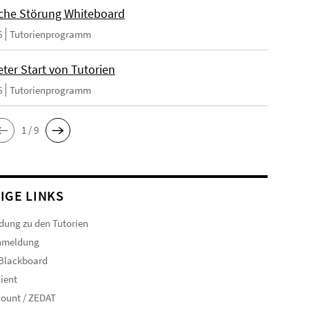
che Störung Whiteboard
6
Tutorienprogramm
ter Start von Tutorien
6
Tutorienprogramm
1 / 9
IGE LINKS
ung zu den Tutorien
nmeldung
 Blackboard
ient
ount / ZEDAT