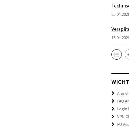
Technis
25.04.202
Verspäte
16.04.202
WICHT
Anmeld
FAQ A
Login
VPN Cl
FU Acc