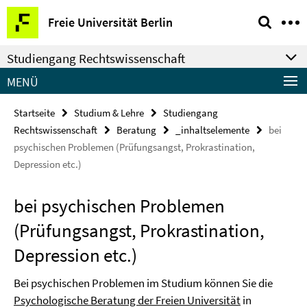
Springe
Service-
Freie Universität Berlin
direkt
Navigation
zu
Studiengang Rechtswissenschaft
Inhalt
MENÜ
Startseite
Studium & Lehre
Studiengang
Rechtswissenschaft
Beratung
_inhaltselemente
bei
psychischen Problemen (Prüfungsangst, Prokrastination,
Depression etc.)
bei psychischen Problemen
(Prüfungsangst, Prokrastination,
Depression etc.)
Bei psychischen Problemen im Studium können Sie die
Psychologische Beratung der Freien Universität
in