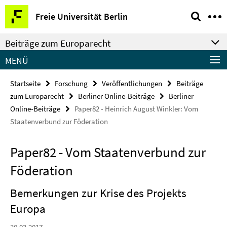
Springe
Service-
Freie Universität Berlin
direkt
Navigation
zu
Beiträge zum Europarecht
Inhalt
MENÜ
Startseite
Forschung
Veröffentlichungen
Beiträge
zum Europarecht
Berliner Online-Beiträge
Berliner
Online-Beiträge
Paper82 - Heinrich August Winkler: Vom
Staatenverbund zur Föderation
Paper82 - Vom Staatenverbund zur
Föderation
Bemerkungen zur Krise des Projekts
Europa