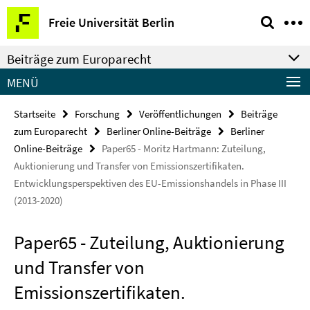
Springe
Service-
Freie Universität Berlin
direkt
Navigation
zu
Beiträge zum Europarecht
Inhalt
MENÜ
Startseite
Forschung
Veröffentlichungen
Beiträge
zum Europarecht
Berliner Online-Beiträge
Berliner
Online-Beiträge
Paper65 - Moritz Hartmann: Zuteilung,
Auktionierung und Transfer von Emissionszertifikaten.
Entwicklungsperspektiven des EU-Emissionshandels in Phase III
(2013-2020)
Paper65 - Zuteilung, Auktionierung
und Transfer von
Emissionszertifikaten.