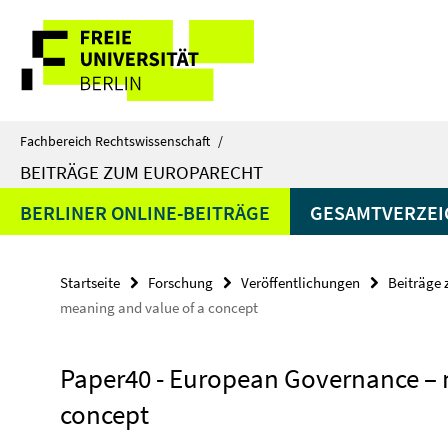
Springe
Service-
direkt
zu
Navigation
Inhalt
Fachbereich Rechtswissenschaft
/
BEITRÄGE ZUM EUROPARECHT
BERLINER ONLINE-BEITRÄGE
GESAMTVERZEIC
Startseite
Forschung
Veröffentlichungen
Beiträge
meaning and value of a concept
Paper40 - European Governance – 
concept