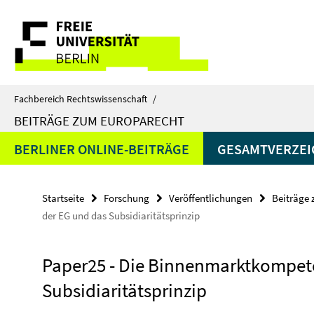
Springe
Service-
direkt
zu
Navigation
Inhalt
Fachbereich Rechtswissenschaft
/
BEITRÄGE ZUM EUROPARECHT
BERLINER ONLINE-BEITRÄGE
GESAMTVERZEIC
Startseite
Forschung
Veröffentlichungen
Beiträge
der EG und das Subsidiaritätsprinzip
Paper25 - Die Binnenmarktkompet
Subsidiaritätsprinzip