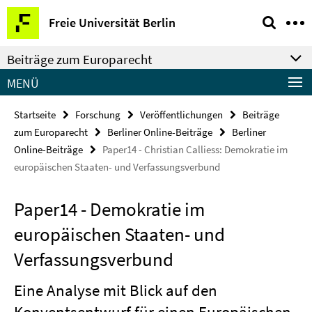
Springe
Service-
Freie Universität Berlin
direkt
Navigation
zu
Beiträge zum Europarecht
Inhalt
MENÜ
Startseite
Forschung
Veröffentlichungen
Beiträge
zum Europarecht
Berliner Online-Beiträge
Berliner
Online-Beiträge
Paper14 - Christian Calliess: Demokratie im
europäischen Staaten- und Verfassungsverbund
Paper14 - Demokratie im
europäischen Staaten- und
Verfassungsverbund
Eine Analyse mit Blick auf den
Konventsentwurf für einen Europäischen