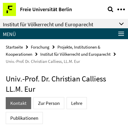
Springe
Service-
Freie Universität Berlin
direkt
Navigation
zu
Institut für Völkerrecht und Europarecht
Inhalt
MENÜ
Startseite
Forschung
Projekte, Institutionen &
Kooperationen
Institut für Völkerrecht und Europarecht
Univ.-Prof. Dr. Christian Calliess, LL.M. Eur
Univ.-Prof. Dr. Christian Calliess
LL.M. Eur
Kontakt
Zur Person
Lehre
Publikationen