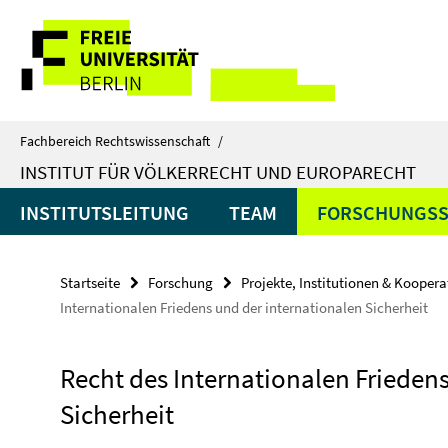
Springe
Service-
direkt
zu
Navigation
Inhalt
Fachbereich Rechtswissenschaft
/
INSTITUT FÜR VÖLKERRECHT UND EUROPARECHT
INSTITUTSLEITUNG
TEAM
FORSCHUNGS
Startseite
Forschung
Projekte, Institutionen & Kooper
Internationalen Friedens und der internationalen Sicherheit
Recht des Internationalen Frieden
Sicherheit