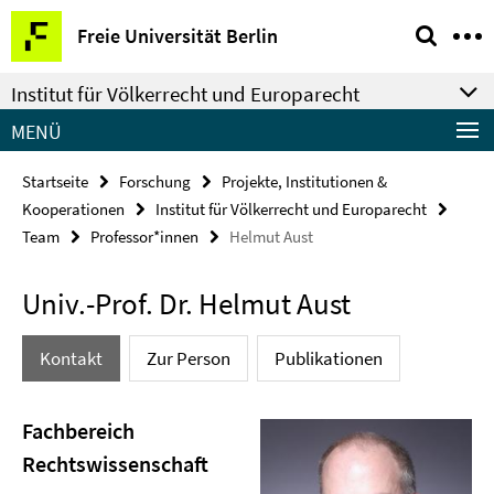
Springe
Service-
Freie Universität Berlin
direkt
Navigation
zu
Institut für Völkerrecht und Europarecht
Inhalt
MENÜ
Startseite
Forschung
Projekte, Institutionen &
Kooperationen
Institut für Völkerrecht und Europarecht
Team
Professor*innen
Helmut Aust
Univ.-Prof. Dr. Helmut Aust
Kontakt
Zur Person
Publikationen
Fachbereich
Rechtswissenschaft