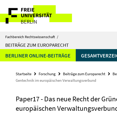
Springe
Service-
direkt
zu
Navigation
Inhalt
Fachbereich Rechtswissenschaft
/
BEITRÄGE ZUM EUROPARECHT
BERLINER ONLINE-BEITRÄGE
GESAMTVERZEIC
Startseite
Forschung
Beiträge zum Europarecht
Be
Gentechnik im europäischen Verwaltungsverbund
Paper17 - Das neue Recht der Grü
europäischen Verwaltungsverbun