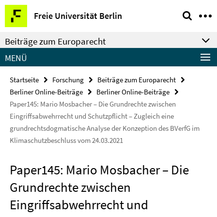
Springe
Service-
Freie Universität Berlin
direkt
Navigation
zu
Beiträge zum Europarecht
Inhalt
MENÜ
Startseite
Forschung
Beiträge zum Europarecht
Berliner Online-Beiträge
Berliner Online-Beiträge
Paper145: Mario Mosbacher – Die Grundrechte zwischen
Eingriffsabwehrrecht und Schutzpflicht – Zugleich eine
grundrechtsdogmatische Analyse der Konzeption des BVerfG im
Klimaschutzbeschluss vom 24.03.2021
Paper145: Mario Mosbacher – Die
Grundrechte zwischen
Eingriffsabwehrrecht und