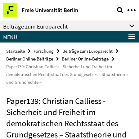
Springe
Service-
Freie Universität Berlin
direkt
Navigation
zu
Beiträge zum Europarecht
Inhalt
MENÜ
Startseite
Forschung
Beiträge zum Europarecht
Berliner Online-Beiträge
Berliner Online-Beiträge
Paper139: Christian Calliess - Sicherheit und Freiheit im
demokratischen Rechtsstaat des Grundgesetzes – Staatstheorie
und Grundrechte –
Paper139: Christian Calliess -
Sicherheit und Freiheit im
demokratischen Rechtsstaat des
Grundgesetzes – Staatstheorie und