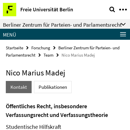
Springe
Service-
Freie Universität Berlin
direkt
Navigation
zu
Berliner Zentrum für Parteien- und Parlamentsrecht
Inhalt
MENÜ
Startseite
Forschung
Berliner Zentrum für Parteien- und
Parlamentsrecht
Team
Nico Marius Madej
Nico Marius Madej
Kontakt
Publikationen
Öffentliches Recht, insbesondere
Verfassungsrecht und Verfassungstheorie
Studentische Hilfskraft