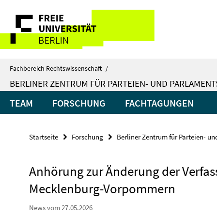
Springe
Service-
direkt
zu
Navigation
Inhalt
Fachbereich Rechtswissenschaft
/
BERLINER ZENTRUM FÜR PARTEIEN- UND PARLAMEN
TEAM
FORSCHUNG
FACHTAGUNGEN
Startseite
Forschung
Berliner Zentrum für Parteien- u
Anhörung zur Änderung der Verfas
Mecklenburg-Vorpommern
News vom 27.05.2026