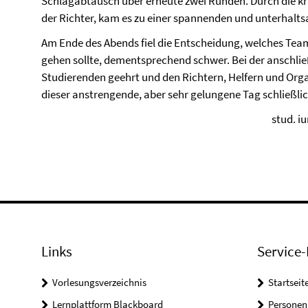
Schlagabtausch über erneute zwei Runden. Durch die kr
der Richter, kam es zu einer spannenden und unterhal
Am Ende des Abends fiel die Entscheidung, welches Tea
gehen sollte, dementsprechend schwer. Bei der anschli
Studierenden geehrt und den Richtern, Helfern und Org
dieser anstrengende, aber sehr gelungene Tag schließli
stud. i
Links
Service-
Vorlesungsverzeichnis
Startseit
Lernplattform Blackboard
Personen