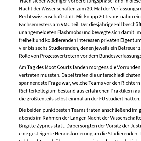
Nach siebenwöchiger Vorbereitungsphase fand in dies
Nacht der Wissenschaften zum 20. Mal der Verfassungsr
Rechtswissenschaft statt. Mit knapp 20 Teams nahm ein 
Fachsemesters am VMC teil. Der diesjährige Fall beschäf
unangemeldeten Flashmobs und bewegte sich damit i
freiheit und kollidierenden Interessen privaten Eigentum
vier bis sechs Studierenden, denen jeweils ein Betreuer 
Rolle von Prozessvertretern vor dem Bundesverfassung
Am Tag des Moot Courts fanden morgens die Vorrunden s
vertreten mussten. Dabei trafen die unterschiedlichste
spannendste Frage war, welche Teams vor den Richtern
Richterkollegium bestand aus erfahrenen Praktikern au
die größtenteils selbst einmal an der FU studiert hatten.
Die beiden punktbesten Teams traten anschließend im g
abends im Rahmen der Langen Nacht der Wissenschafte
Brigitte Zypries statt. Dabei sorgten der Vorsitz der Just
eine gesteigerte Herausforderung an die Studierenden. D