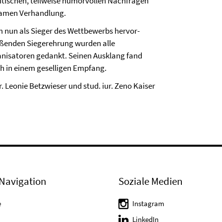
itischen, teilweise humorvollen Nachfragen
tsamen Verhandlung.
m nun als Sieger des Wettbewerbs hervor­
eßenden Siegerehrung wurden alle
anisatoren gedankt. Seinen Ausklang fand
ch in einem geselligen Empfang.
ur. Leonie Betzwieser und stud. iur. Zeno Kaiser
Navigation
Soziale Medien
e
Instagram
LinkedIn