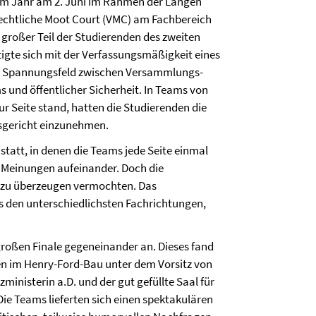
em Jahr am 2. Juni im Rahmen der Langen
echtliche Moot Court (VMC) am Fachbereich
großer Teil der Studierenden des zweiten
tigte sich mit der Verfassungsmäßigkeit eines
m Spannungsfeld zwischen Versammlungs­
s und öffentlicher Sicherheit. In Teams von
zur Seite stand, hatten die Studierenden die
sgericht einzunehmen.
tatt, in denen die Teams jede Seite einmal
n Meinungen aufeinander. Doch die
 zu überzeugen vermochten. Das
s den unterschiedlichsten Fachrichtungen,
roßen Finale gegeneinander an. Dieses fand
n im Henry-Ford-Bau unter dem Vorsitz von
izministerin a.D. und der gut gefüllte Saal für
ie Teams lieferten sich einen spektakulären