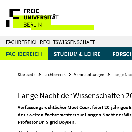
Springe
Service-
direkt
zu
Navigation
Inhalt
FACHBEREICH RECHTSWISSENSCHAFT
FACHBEREICH
STUDIUM & LEHRE
FORSC
Startseite
Fachbereich
Veranstaltungen
Lange Nac
Lange Nacht der Wissenschaften 2
Verfassungsrechtlicher Moot Court feiert 20-jähriges 
des zweiten Fachsemesters zur Langen Nacht der Wis
Professor Dr. Sigrid Boysen.