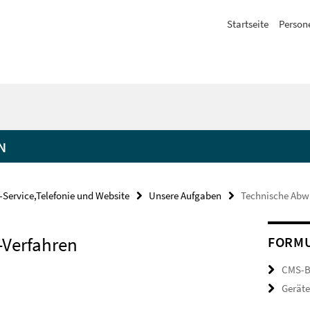
Startseite
Person
N
T-Service,Telefonie und Website
Unsere Aufgaben
Technische Abwi
-Verfahren
FORMU
CMS-B
Geräte