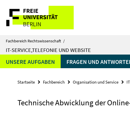
Springe
Service-
direkt
zu
Navigation
Inhalt
Fachbereich Rechtswissenschaft
/
IT-SERVICE,TELEFONIE UND WEBSITE
UNSERE AUFGABEN
FRAGEN UND ANTWORTE
Startseite
Fachbereich
Organisation und Service
I
Technische Abwicklung der Online