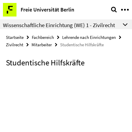
Springe
Service-
Freie Universität Berlin
direkt
Navigation
zu
Wissenschaftliche Einrichtung (WE) 1 - Zivilrecht
Inhalt
Startseite
Fachbereich
Lehrende nach Einrichtungen
Zivilrecht
Mitarbeiter
Studentische Hilfskräfte
Studentische Hilfskräfte