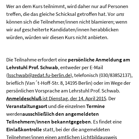
Wer an dem Kurs teilnimmt, wird daher nur auf Personen
treffen, die das gleiche Schicksal getroffen hat. Vor
uns
können sich die Teilnehmer/innen nicht blamieren; wenn
wir auf gescheiterte Kandidaten/innen herabblicken
würden, würden wir diesen Kurs nicht anbieten.
Die Teilnahme erfordert eine
persönliche Anmeldung am
Lehrstuhl Prof. Schwab
, entweder per E-Mail
(
lsschwab@zedat.fu-berlin.de
), telefonisch (030/83852137),
brieflich (Van´t-Hoff-Str. 8, 14195 Berlin) oder im Wege der
persönlichen Vorsprache am Lehrstuhl Prof. Schwab.
Anmeldeschluß
ist Dienstag, der 14. April 2015
. Der
Veranstaltungsort
und die einzelnen
Termine
werden
ausschließlich den angemeldeten
Teilnehmern/innen bekanntgegeben
. Es findet eine
Einlaßkontrolle
statt, bei der die angemeldeten
Teilnehmer/innen einen amtlichen Lichtbildausweis