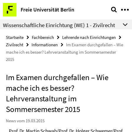
Springe
Service-
Freie Universität Berlin
direkt
Navigation
zu
Wissenschaftliche Einrichtung (WE) 1 - Zivilrecht
Inhalt
Startseite
Fachbereich
Lehrende nach Einrichtungen
Zivilrecht
Informationen
Im Examen durchgefallen – Wie
mache ich es besser? Lehrveranstaltung im Sommersemester
2015
Im Examen durchgefallen – Wie
mache ich es besser?
Lehrveranstaltung im
Sommersemester 2015
News vom 19.03.2015
Prof. Dr. Martin Schwab/Prof. Dr. Holger Schwemer/Prof.