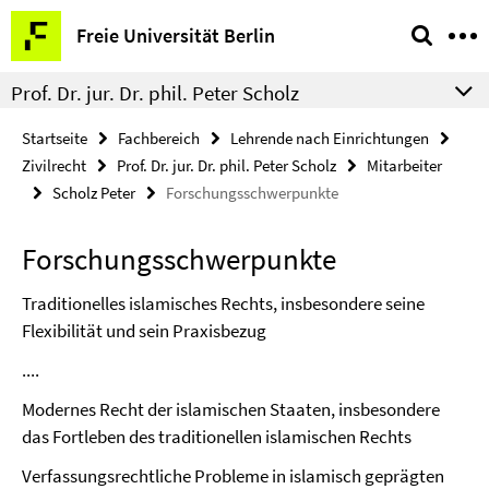
Springe
Service-
Freie Universität Berlin
direkt
Navigation
zu
Prof. Dr. jur. Dr. phil. Peter Scholz
Inhalt
Startseite
Fachbereich
Lehrende nach Einrichtungen
Zivilrecht
Prof. Dr. jur. Dr. phil. Peter Scholz
Mitarbeiter
Scholz Peter
Forschungsschwerpunkte
Forschungsschwerpunkte
Traditionelles islamisches Rechts, insbesondere seine
Flexibilität und sein Praxisbezug
....
Modernes Recht der islamischen Staaten, insbesondere
das Fortleben des traditionellen islamischen Rechts
Verfassungsrechtliche Probleme in islamisch geprägten