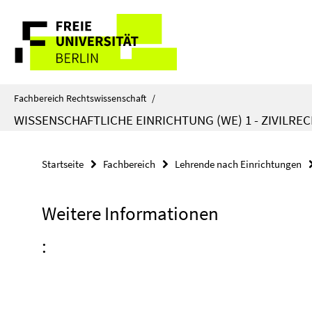
Springe
Service-
direkt
zu
Navigation
Inhalt
Fachbereich Rechtswissenschaft
/
WISSENSCHAFTLICHE EINRICHTUNG (WE) 1 - ZIVILRE
Startseite
Fachbereich
Lehrende nach Einrichtungen
Weitere Informationen
: