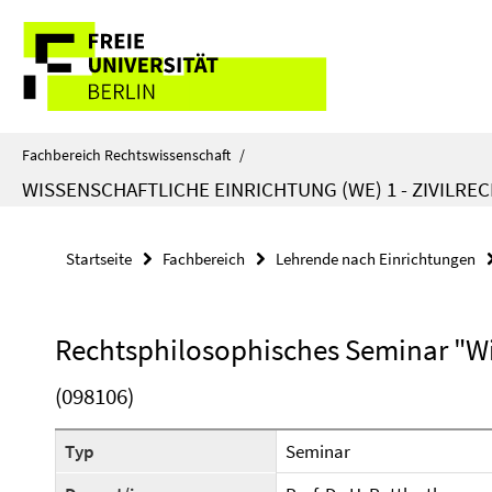
Springe
Service-
direkt
zu
Navigation
Inhalt
Fachbereich Rechtswissenschaft
/
WISSENSCHAFTLICHE EINRICHTUNG (WE) 1 - ZIVILRE
Startseite
Fachbereich
Lehrende nach Einrichtungen
Rechtsphilosophisches Seminar "Wil
(098106)
Typ
Seminar