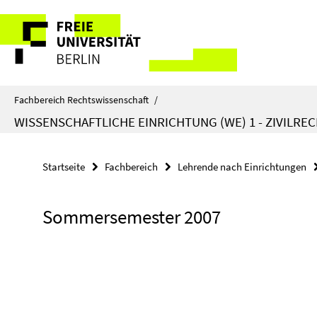
Springe
Service-
direkt
zu
Navigation
Inhalt
Fachbereich Rechtswissenschaft
/
WISSENSCHAFTLICHE EINRICHTUNG (WE) 1 - ZIVILRE
Startseite
Fachbereich
Lehrende nach Einrichtungen
Sommersemester 2007