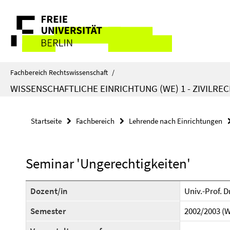
Springe
Service-
direkt
zu
Navigation
Inhalt
Fachbereich Rechtswissenschaft
/
WISSENSCHAFTLICHE EINRICHTUNG (WE) 1 - ZIVILRE
Startseite
Fachbereich
Lehrende nach Einrichtungen
Seminar 'Ungerechtigkeiten'
Dozent/in
Univ.-Prof. 
Semester
2002/2003 (