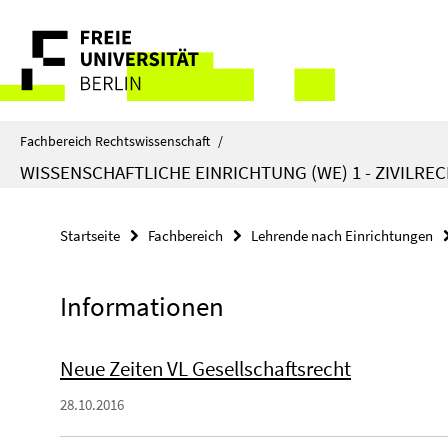
Springe
Service-
direkt
zu
Navigation
Inhalt
Fachbereich Rechtswissenschaft
/
WISSENSCHAFTLICHE EINRICHTUNG (WE) 1 - ZIVILRE
Startseite
Fachbereich
Lehrende nach Einrichtungen
Informationen
Neue Zeiten VL Gesellschaftsrecht
28.10.2016