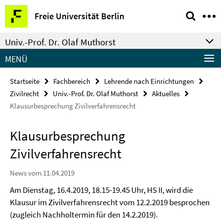
Springe
Service-
Freie Universität Berlin
direkt
Navigation
zu
Univ.-Prof. Dr. Olaf Muthorst
Inhalt
MENÜ
Startseite
Fachbereich
Lehrende nach Einrichtungen
Zivilrecht
Univ.-Prof. Dr. Olaf Muthorst
Aktuelles
Klausurbesprechung Zivilverfahrensrecht
Klausurbesprechung
Zivilverfahrensrecht
News vom 11.04.2019
Am Dienstag, 16.4.2019, 18.15-19.45 Uhr, HS II, wird die
Klausur im Zivilverfahrensrecht vom 12.2.2019 besprochen
(zugleich Nachholtermin für den 14.2.2019).