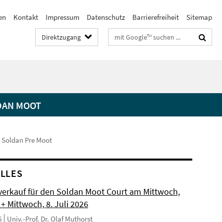
en
Kontakt
Impressum
Datenschutz
Barrierefreiheit
Sitemap
Suchbegriffe
Direktzugang
DAN MOOT
r Soldan Pre Moot
LLES
erkauf für den Soldan Moot Court am Mittwoch,
 + Mittwoch, 8. Juli 2026
6
Univ.-Prof. Dr. Olaf Muthorst