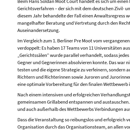
Beim Hans Soldan Moot Court handelt es sich um einen M
Gerichtsverfahren – der sich mit dem deutschen Zivil- un
diesem Jahr behandelte der Fall einen Anwaltsregress 
mangelhafter Beratung und Vertretung durch den Rechts
Auseinandersetzung.
Im Vergleich zum 1. Berliner Pre Moot vom vergangenen 
verdoppelt: Es haben 17 Teams von 11 Universitäten au
„Gerichtssälen“ wurde parallel verhandelt, sodass jed
Gegner und Gegnerinnen absolvieren konnte. Das war ni
testen und die eigene Strategie zu verfeinern, sondern 
Richtern und Richterinnen sowie Juroren und Jurorinnen
eine optimale Vorbereitung für den finalen Wettbewerb
Nach einem intensiven und erfolgreichen Verhandlungsta
gemeinsamen Grillabend entspannen und austauschen. D
und auch außerhalb des Wettbewerbs Verbindungen ausz
Dass die Veranstaltung so reibungslos und erfolgreich ver
Organisation durch das Organisationsteam, an allen vor