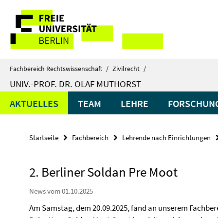
Springe
Service-
direkt
zu
Navigation
Inhalt
Fachbereich Rechtswissenschaft
/
Zivilrecht
/
UNIV.-PROF. DR. OLAF MUTHORST
AKTUELLES
TEAM
LEHRE
FORSCHUN
Startseite
Fachbereich
Lehrende nach Einrichtungen
2. Berliner Soldan Pre Moot
News vom 01.10.2025
Am Samstag, dem 20.09.2025, fand an unserem Fachbereic