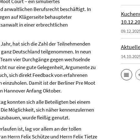
oot Court – ein simuliertes
d anwaltlichen Berufsrecht beschäftigt. In
Kuchenv
wegen auf Klägerseite behaupteter
10.12.2
anwalt in einer erbrechtlichen
09.12.202
Jahr, hat sich die Zahl der Teilnehmenden
Aktuell
s ganz Deutschland teilgenommen. In neun
14.10.202
es Team vier Durchgänge gegen wechselnde
cht nur eine gute Gelegenheit, Argumente zu
auch, sich direkt Feedback von erfahrenen
 einzuholen. Damit ist der Berliner Pre Moot
 in Hannover Anfang Oktober.
g konnten sich alle Beteiligten bei einem
ie Möglichkeit, sich näher kennenzulernen
ubauen, wurde fleißig genutzt.
laufen ist, lag vor allem an der tollen
an Herrn Felix Schütze und Herrn Felix Tietze