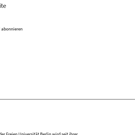
ite
 abonnieren
r Freien Universität Berlin wird seit ihrer