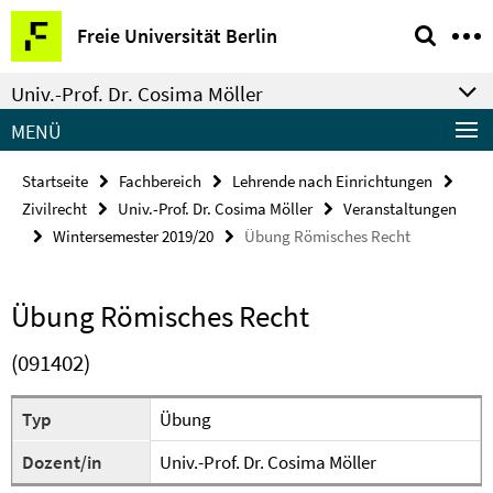
Springe
Service-
Freie Universität Berlin
direkt
Navigation
zu
Univ.-Prof. Dr. Cosima Möller
Inhalt
MENÜ
Startseite
Fachbereich
Lehrende nach Einrichtungen
Zivilrecht
Univ.-Prof. Dr. Cosima Möller
Veranstaltungen
Wintersemester 2019/20
Übung Römisches Recht
Übung Römisches Recht
(091402)
Typ
Übung
Dozent/in
Univ.-Prof. Dr. Cosima Möller