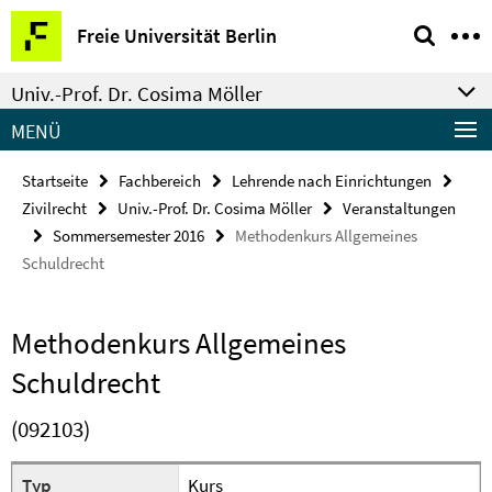
Springe
Service-
Freie Universität Berlin
direkt
Navigation
zu
Univ.-Prof. Dr. Cosima Möller
Inhalt
MENÜ
Startseite
Fachbereich
Lehrende nach Einrichtungen
Zivilrecht
Univ.-Prof. Dr. Cosima Möller
Veranstaltungen
Sommersemester 2016
Methodenkurs Allgemeines
Schuldrecht
Methodenkurs Allgemeines
Schuldrecht
(092103)
Typ
Kurs