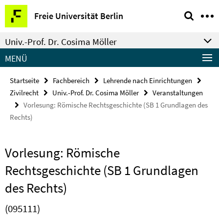
Springe
Service-
Freie Universität Berlin
direkt
Navigation
zu
Univ.-Prof. Dr. Cosima Möller
Inhalt
MENÜ
Startseite
Fachbereich
Lehrende nach Einrichtungen
Zivilrecht
Univ.-Prof. Dr. Cosima Möller
Veranstaltungen
Vorlesung: Römische Rechtsgeschichte (SB 1 Grundlagen des
Rechts)
Vorlesung: Römische
Rechtsgeschichte (SB 1 Grundlagen
des Rechts)
(095111)