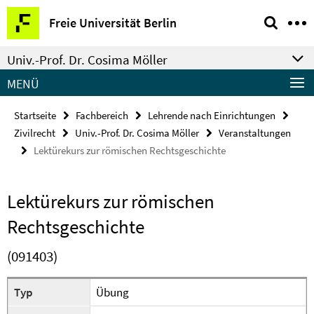
Springe
Service-
Freie Universität Berlin
direkt
Navigation
zu
Univ.-Prof. Dr. Cosima Möller
Inhalt
MENÜ
Startseite
Fachbereich
Lehrende nach Einrichtungen
Zivilrecht
Univ.-Prof. Dr. Cosima Möller
Veranstaltungen
Lektürekurs zur römischen Rechtsgeschichte
Lektürekurs zur römischen
Rechtsgeschichte
(091403)
Typ
Übung