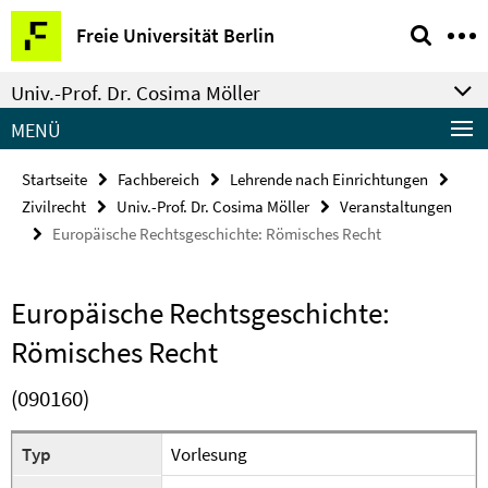
Springe
Service-
Freie Universität Berlin
direkt
Navigation
zu
Univ.-Prof. Dr. Cosima Möller
Inhalt
MENÜ
Startseite
Fachbereich
Lehrende nach Einrichtungen
Zivilrecht
Univ.-Prof. Dr. Cosima Möller
Veranstaltungen
Europäische Rechtsgeschichte: Römisches Recht
Europäische Rechtsgeschichte:
Römisches Recht
(090160)
Typ
Vorlesung