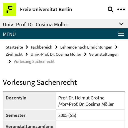
Springe
Service-
Freie Universität Berlin
direkt
Navigation
zu
Univ.-Prof. Dr. Cosima Möller
Inhalt
MENÜ
Startseite
Fachbereich
Lehrende nach Einrichtungen
Zivilrecht
Univ.-Prof. Dr. Cosima Möller
Veranstaltungen
Vorlesung Sachenrecht
Vorlesung Sachenrecht
Dozent/in
Prof. Dr. Helmut Grothe
/<br>Prof. Dr. Cosima Möller
Semester
2005 (SS)
Veranstaltungsumfang