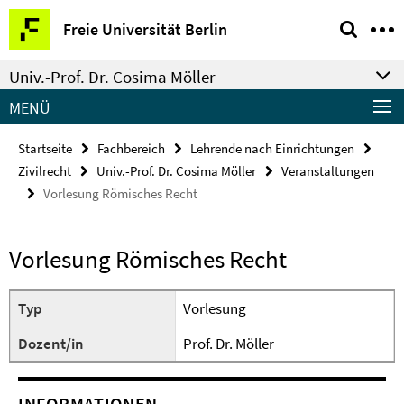
Springe
Service-
Freie Universität Berlin
direkt
Navigation
zu
Univ.-Prof. Dr. Cosima Möller
Inhalt
MENÜ
Startseite
Fachbereich
Lehrende nach Einrichtungen
Zivilrecht
Univ.-Prof. Dr. Cosima Möller
Veranstaltungen
Vorlesung Römisches Recht
Vorlesung Römisches Recht
Typ
Vorlesung
Dozent/in
Prof. Dr. Möller
INFORMATIONEN