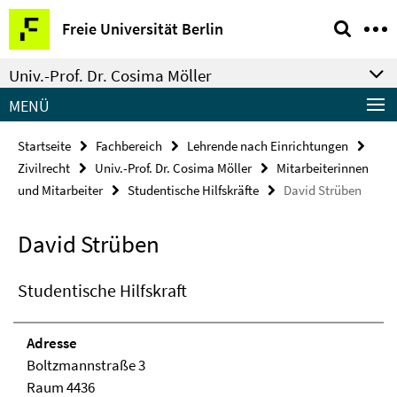
Springe
Service-
Freie Universität Berlin
direkt
Navigation
zu
Univ.-Prof. Dr. Cosima Möller
Inhalt
MENÜ
Startseite
Fachbereich
Lehrende nach Einrichtungen
Zivilrecht
Univ.-Prof. Dr. Cosima Möller
Mitarbeiterinnen
und Mitarbeiter
Studentische Hilfskräfte
David Strüben
David Strüben
Studentische Hilfskraft
Adresse
Boltzmannstraße 3
Raum 4436