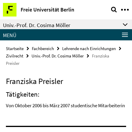
Springe
Service-
Freie Universität Berlin
direkt
Navigation
zu
Univ.-Prof. Dr. Cosima Möller
Inhalt
MENÜ
Startseite
Fachbereich
Lehrende nach Einrichtungen
Zivilrecht
Univ.-Prof. Dr. Cosima Möller
Franziska
Preisler
Franziska Preisler
Tätigkeiten:
Von Oktober 2006 bis März 2007 studentische Mitarbeiterin