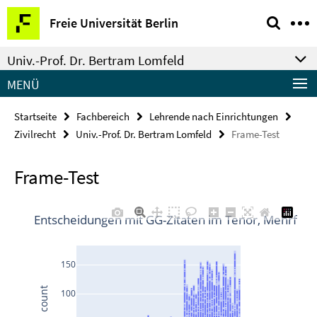
Springe
Service-
Freie Universität Berlin
direkt
Navigation
zu
Univ.-Prof. Dr. Bertram Lomfeld
Inhalt
MENÜ
Startseite
Fachbereich
Lehrende nach Einrichtungen
Zivilrecht
Univ.-Prof. Dr. Bertram Lomfeld
Frame-Test
Frame-Test