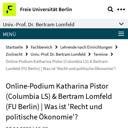
Springe
Service-
Freie Universität Berlin
direkt
Navigation
zu
Univ.-Prof. Dr. Bertram Lomfeld
Inhalt
MENÜ
Startseite
Fachbereich
Lehrende nach Einrichtungen
Zivilrecht
Univ.-Prof. Dr. Bertram Lomfeld
Termine
Online-Podium Katharina Pistor (Columbia LS) & Bertram
Lomfeld (FU Berlin) | Was ist 'Recht und politische Ökonomie'?
Online-Podium Katharina Pistor
(Columbia LS) & Bertram Lomfeld
(FU Berlin) | Was ist 'Recht und
politische Ökonomie'?