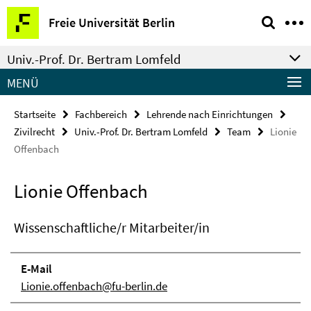
Springe
Service-
Freie Universität Berlin
direkt
Navigation
zu
Univ.-Prof. Dr. Bertram Lomfeld
Inhalt
MENÜ
Startseite
Fachbereich
Lehrende nach Einrichtungen
Zivilrecht
Univ.-Prof. Dr. Bertram Lomfeld
Team
Lionie
Offenbach
Lionie Offenbach
Wissenschaftliche/r Mitarbeiter/in
E-Mail
Lionie.offenbach@fu-berlin.de