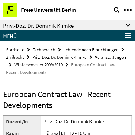
Springe
Service-
Freie Universität Berlin
direkt
Navigation
zu
Priv.-Doz. Dr. Dominik Klimke
Inhalt
MENÜ
Startseite
Fachbereich
Lehrende nach Einrichtungen
Zivilrecht
Priv.-Doz. Dr. Dominik Klimke
Veranstaltungen
Wintersemester 2009/2010
European Contract Law -
Recent Developments
European Contract Law - Recent
Developments
Dozent/in
Priv.-Doz. Dr. Dominik Klimke
Raum
Hörsaal I, Fr 12 - 16 Uhr