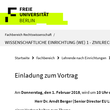
Springe
Service-
direkt
zu
Navigation
Inhalt
Fachbereich Rechtswissenschaft
/
WISSENSCHAFTLICHE EINRICHTUNG (WE) 1 - ZIVILRE
Startseite
Fachbereich
Lehrende nach Einrichtungen
Einladung zum Vortrag
Am
Donnerstag, den 1. Februar 2018
, wird um
10 Uhr c
Herr Dr. Arndt Berger (Senior Director EU L