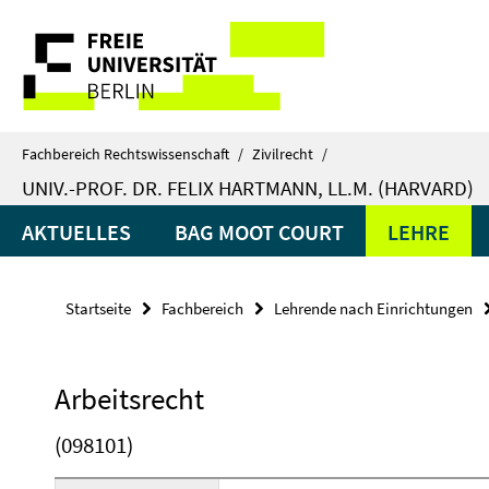
Springe
Service-
direkt
zu
Navigation
Inhalt
Fachbereich Rechtswissenschaft
/
Zivilrecht
/
UNIV.-PROF. DR. FELIX HARTMANN, LL.M. (HARVARD)
AKTUELLES
BAG MOOT COURT
LEHRE
Startseite
Fachbereich
Lehrende nach Einrichtungen
Arbeitsrecht
(098101)