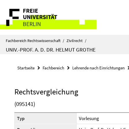
Springe
Service-
direkt
zu
Navigation
Inhalt
Fachbereich Rechtswissenschaft
/
Zivilrecht
/
UNIV.-PROF. A. D. DR. HELMUT GROTHE
Startseite
Fachbereich
Lehrende nach Einrichtungen
Rechtsvergleichung
(095141)
Typ
Vorlesung