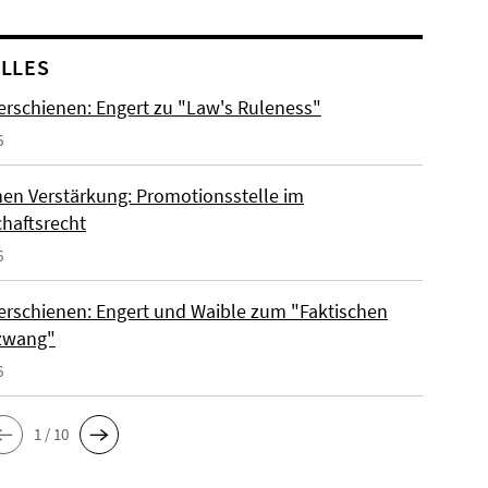
LLES
erschienen: Engert zu "Law's Ruleness"
6
hen Verstärkung: Promotionsstelle im
chaftsrecht
6
erschienen: Engert und Waible zum "Faktischen
zwang"
6
1 / 10