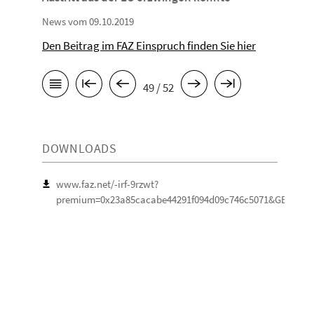
News vom 09.10.2019
Den Beitrag im FAZ Einspruch finden Sie hier
49 / 52
DOWNLOADS
www.faz.net/-irf-9rzwt?
premium=0x23a85cacabe44291f094d09c746c5071&GEPC=s3