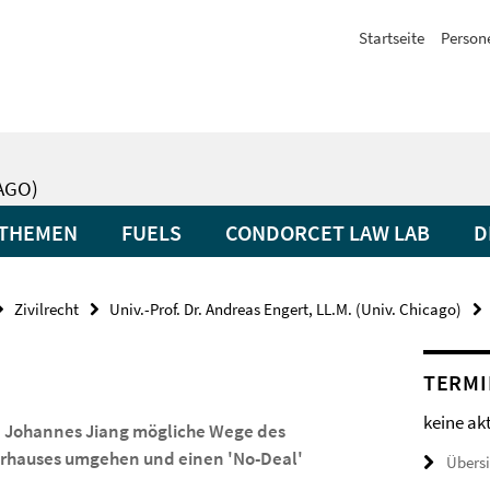
Startseite
Person
CAGO)
THEMEN
FUELS
CONDORCET LAW LAB
D
Zivilrecht
Univ.-Prof. Dr. Andreas Engert, LL.M. (Univ. Chicago)
TERMI
keine ak
it. Johannes Jiang mögliche Wege des
terhauses umgehen und einen 'No-Deal'
Übers