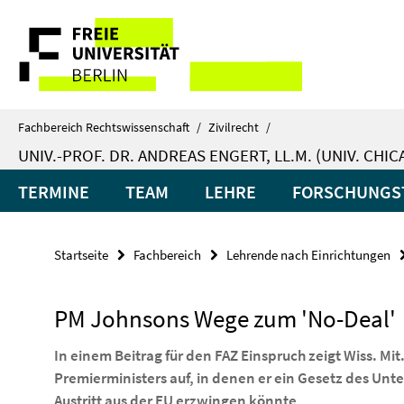
Springe
Service-
direkt
zu
Navigation
Inhalt
Fachbereich Rechtswissenschaft
/
Zivilrecht
/
UNIV.-PROF. DR. ANDREAS ENGERT, LL.M. (UNIV. CHI
TERMINE
TEAM
LEHRE
FORSCHUNGS
Startseite
Fachbereich
Lehrende nach Einrichtungen
PM Johnsons Wege zum 'No-Deal'
In einem Beitrag für den FAZ Einspruch zeigt Wiss. M
Premierministers auf, in denen er ein Gesetz des Un
Austritt aus der EU erzwingen könnte