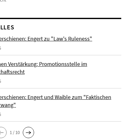
LLES
erschienen: Engert zu "Law's Ruleness"
6
hen Verstärkung: Promotionsstelle im
chaftsrecht
6
erschienen: Engert und Waible zum "Faktischen
zwang"
6
1 / 10