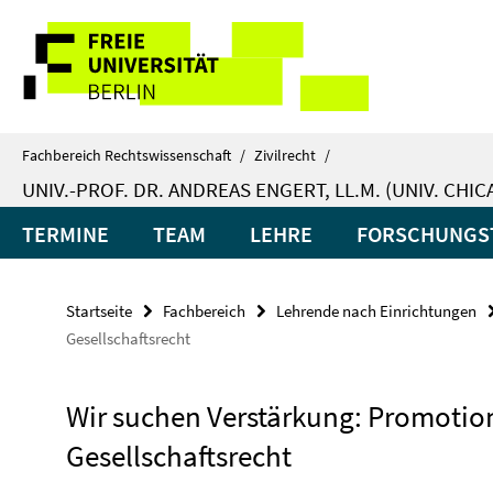
Springe
Service-
direkt
zu
Navigation
Inhalt
Fachbereich Rechtswissenschaft
/
Zivilrecht
/
UNIV.-PROF. DR. ANDREAS ENGERT, LL.M. (UNIV. CHI
TERMINE
TEAM
LEHRE
FORSCHUNGS
Startseite
Fachbereich
Lehrende nach Einrichtungen
Gesellschaftsrecht
Wir suchen Verstärkung: Promotion
Gesellschaftsrecht