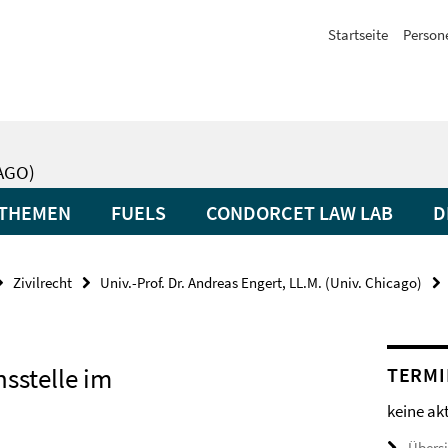
Startseite
Person
CAGO)
THEMEN
FUELS
CONDORCET LAW LAB
D
Zivilrecht
Univ.-Prof. Dr. Andreas Engert, LL.M. (Univ. Chicago)
sstelle im
TERMI
keine ak
Übers