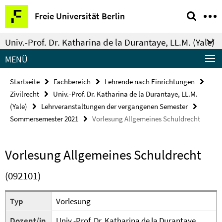
Springe
Service-
Freie Universität Berlin
direkt
Navigation
zu
Univ.-Prof. Dr. Katharina de la Durantaye, LL.M. (Yale)
Inhalt
MENÜ
Startseite
Fachbereich
Lehrende nach Einrichtungen
Zivilrecht
Univ.-Prof. Dr. Katharina de la Durantaye, LL.M.
(Yale)
Lehrveranstaltungen der vergangenen Semester
Sommersemester 2021
Vorlesung Allgemeines Schuldrecht
Vorlesung Allgemeines Schuldrecht
(092101)
Typ
Vorlesung
Dozent/in
Univ.-Prof. Dr. Katharina de la Durantaye,