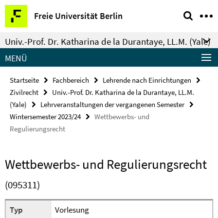
Springe
Service-
Freie Universität Berlin
direkt
Navigation
zu
Univ.-Prof. Dr. Katharina de la Durantaye, LL.M. (Yale)
Inhalt
MENÜ
Startseite
Fachbereich
Lehrende nach Einrichtungen
Zivilrecht
Univ.-Prof. Dr. Katharina de la Durantaye, LL.M.
(Yale)
Lehrveranstaltungen der vergangenen Semester
Wintersemester 2023/24
Wettbewerbs- und
Regulierungsrecht
Wettbewerbs- und Regulierungsrecht
(095311)
Typ
Vorlesung