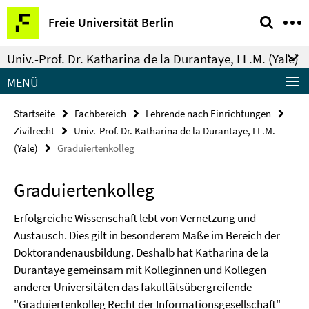
Springe
Service-
Freie Universität Berlin
direkt
Navigation
zu
Univ.-Prof. Dr. Katharina de la Durantaye, LL.M. (Yale)
Inhalt
MENÜ
Startseite
Fachbereich
Lehrende nach Einrichtungen
Zivilrecht
Univ.-Prof. Dr. Katharina de la Durantaye, LL.M.
(Yale)
Graduiertenkolleg
Graduiertenkolleg
Erfolgreiche Wissenschaft lebt von Vernetzung und
Austausch. Dies gilt in besonderem Maße im Bereich der
Doktorandenausbildung. Deshalb hat Katharina de la
Durantaye gemeinsam mit Kolleginnen und Kollegen
anderer Universitäten das fakultätsübergreifende
"Graduiertenkolleg Recht der Informationsgesellschaft"